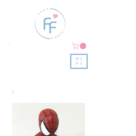
Clique em
MENU/PRODUTOS
e confira nossas peças
ME
e valores
NU