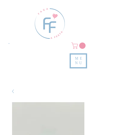
Clique em
MENU/PRODUTOS
e confira nossas peças
ME
e valores
NU