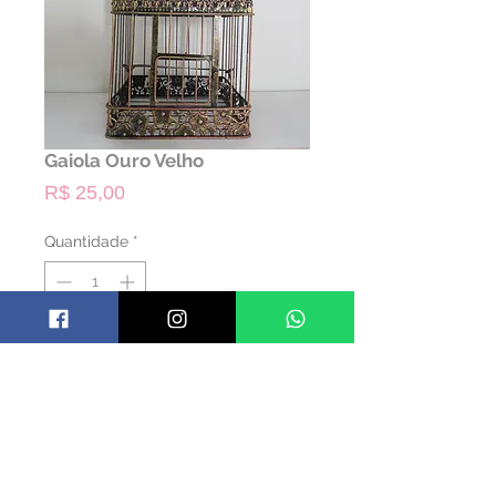
Gaiola Ouro Velho
Preço
R$ 25,00
Quantidade
*
ALUGAR
Código: TGAIOOV01
Material: Ferro
Cor: Ouro Velho
Dimensões: 40 alt x 22 larg