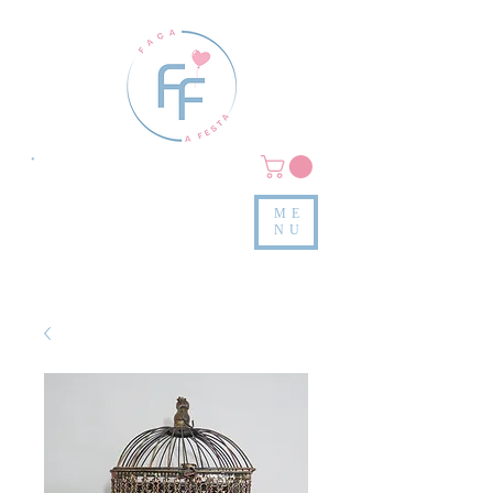
Clique em
MENU/PRODUTOS
e confira nossas peças
ME
e valores
NU