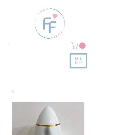
Clique em
MENU/PRODUTOS
e confira nossas peças
ME
e valores
NU