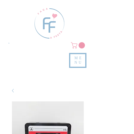
Clique em
MENU/PRODUTOS
e confira nossas peças
ME
e valores
NU