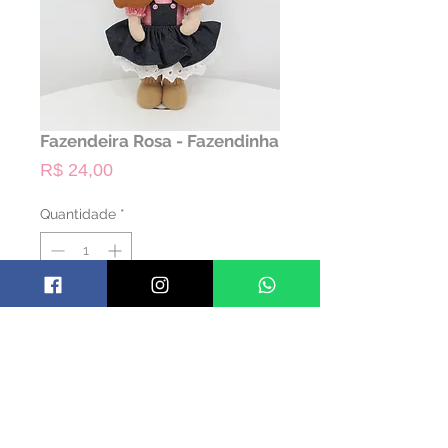
Fazendeira Rosa - Fazendinha
Preço
R$ 24,00
Quantidade
*
ALUGAR
Código: PFZD01
Material: Feltro
Cor: Vermelho
Dimensões: 33 alt