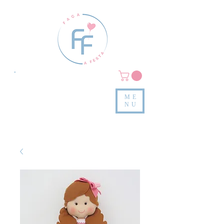
Clique em
MENU/PRODUTOS
e confira nossas peças
ME
e valores
NU