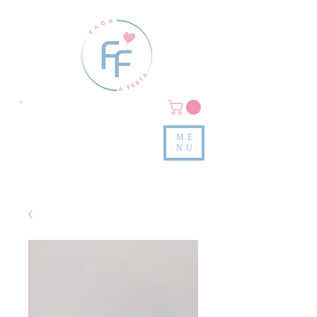
Clique em
MENU/PRODUTOS
e confira nossas peças
ME
e valores
NU