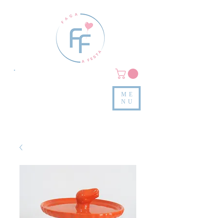
Clique em
MENU/PRODUTOS
e confira nossas peças
ME
e valores
NU