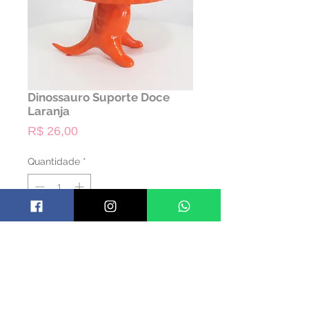
Dinossauro Suporte Doce
Laranja
Preço
R$ 26,00
Quantidade
*
ALUGAR
Código: PDINO08
Material: Cerâmica
Cor: laranja