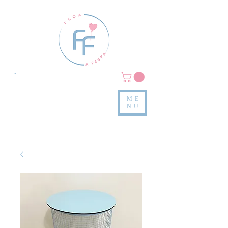
Clique em
MENU/PRODUTOS
e confira nossas peças
ME
e valores
NU