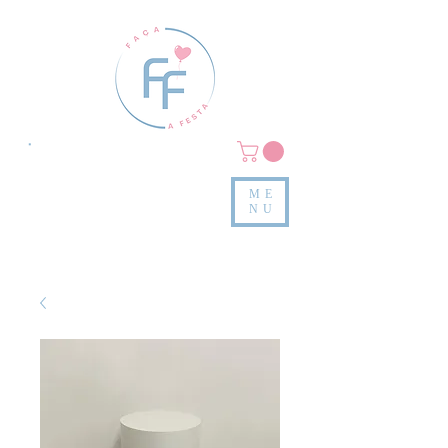
Clique em
MENU/PRODUTOS
e confira nossas peças
ME
e valores
NU