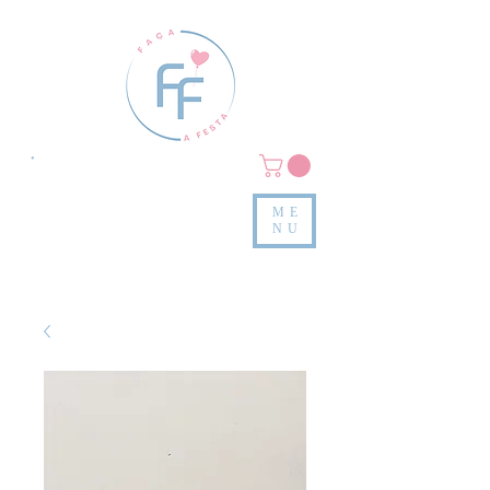
Clique em
MENU/PRODUTOS
e confira nossas peças
ME
e valores
NU