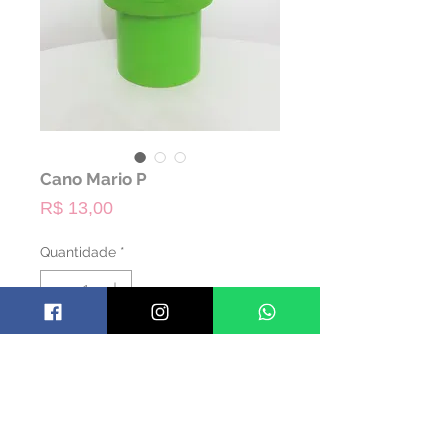
Cano Mario P
Preço
R$ 13,00
Quantidade
*
ALUGAR
Código: TCANO02
Material: Madeira
Cor: Verde