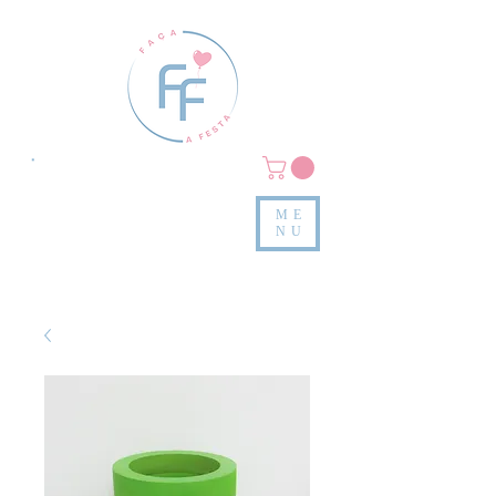
Clique em
MENU/PRODUTOS
e confira nossas peças
ME
e valores
NU