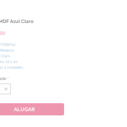
MDF Azul Claro
Preço
,00
 TCMDF02
: Madeira
l Claro
s: 20 x 20
el: 2 unidades
ade
*
ALUGAR