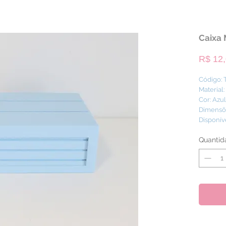
Caixa 
R$ 12
Código:
Material
Cor: Azu
Dimensõe
Disponív
Quantid