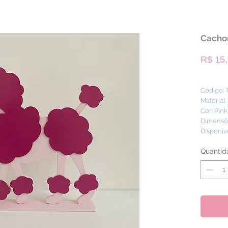
Cachor
R$ 15
Código:
Material
Cor: Pink
Dimensõe
Disponív
Quantid