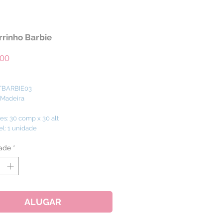
rinho Barbie
Preço
,00
 TBARBIE03
: Madeira
s: 30 comp x 30 alt
el: 1 unidade
ade
*
ALUGAR