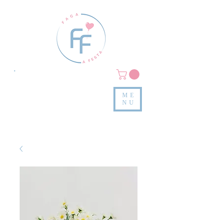
Clique em
MENU/PRODUTOS
e confira nossas peças
ME
e valores
NU