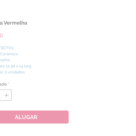
a Vermelha
Preço
0
 TBOT03
: Cerâmica
ermelho
: 12 alt x 14 larg
el: 2 unidades
ade
*
ALUGAR