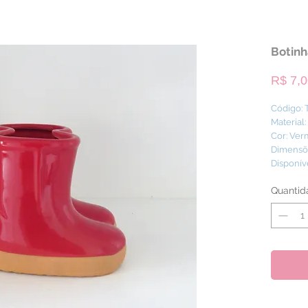
Botinh
R$ 7,0
Código:
Material
Cor: V
Dimensões
Disponív
Quantid