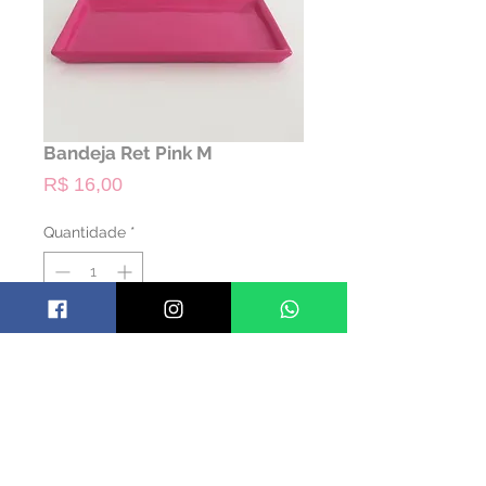
Bandeja Ret Pink M
Preço
R$ 16,00
Quantidade
*
ALUGAR
Código: BANDRET14
Material: Cerâmica
Cor: Pink
Dimensões:31 x 16,5