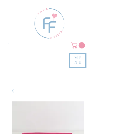
Clique em
MENU/PRODUTOS
e confira nossas peças
ME
e valores
NU