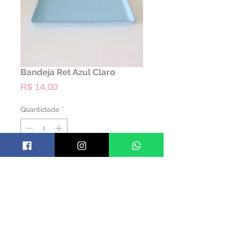
Bandeja Ret Azul Claro
Preço
R$ 14,00
Quantidade
*
ALUGAR
Código: BANDRET09
Material: Cerâmica
Cor: Azul
Dimensões: 24 x 14