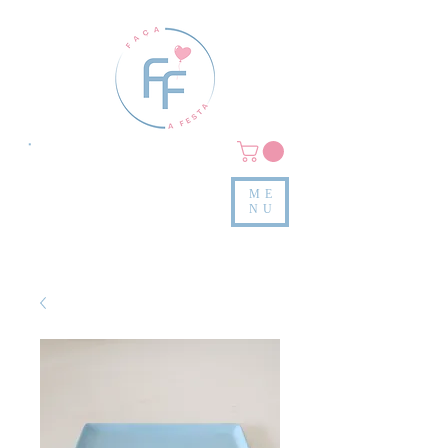
Clique em
MENU/PRODUTOS
e confira nossas peças
ME
e valores
NU