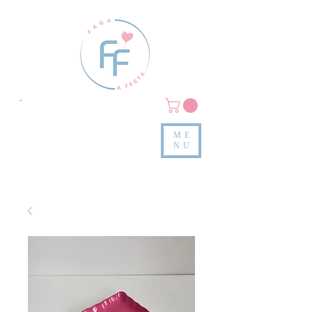
Clique em
MENU/PRODUTOS
e confira nossas peças
ME
e valores
NU