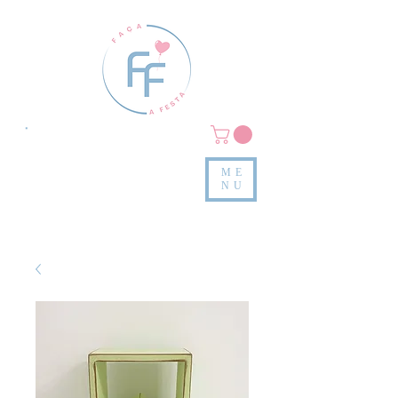
Clique em
MENU/PRODUTOS
e confira nossas peças
ME
e valores
NU