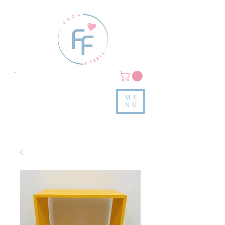
Clique em
MENU/PRODUTOS
e confira nossas peças
ME
e valores
NU