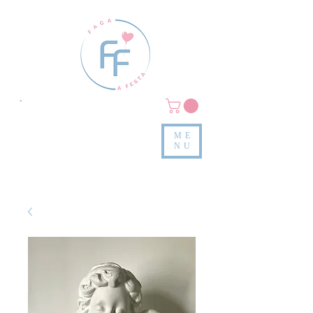
Clique em
MENU/PRODUTOS
e confira nossas peças
ME
e valores
NU