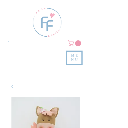
Clique em
MENU/PRODUTOS
e confira nossas peças
ME
e valores
NU