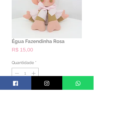
Égua Fazendinha Rosa
Preço
R$ 15,00
Quantidade
*
ALUGAR
Código: PFZD03
Material: Feltro
Cor: Colorido
Dimensões: 26 alt x 28 larg