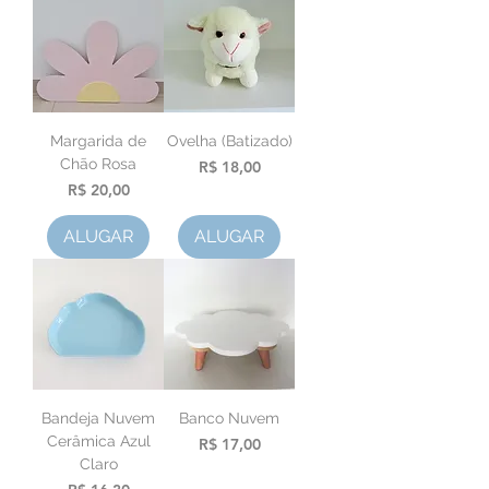
Margarida de
Ovelha (Batizado)
Chão Rosa
Preço
R$ 18,00
Preço
R$ 20,00
ALUGAR
ALUGAR
Bandeja Nuvem
Banco Nuvem
Cerâmica Azul
Preço
R$ 17,00
Claro