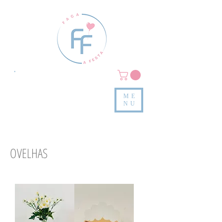
Clique em
MENU/PRODUTOS
e confira nossas peças
ME
e valores
NU
OVELHAS