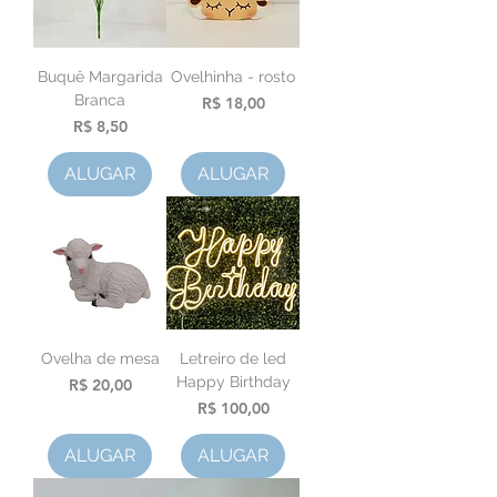
Buquê Margarida
Ovelhinha - rosto
Branca
Preço
R$ 18,00
Preço
R$ 8,50
ALUGAR
ALUGAR
Ovelha de mesa
Letreiro de led
Happy Birthday
Preço
R$ 20,00
Preço
R$ 100,00
ALUGAR
ALUGAR