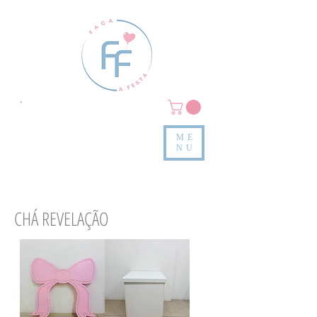
Clique em
MENU/PRODUTOS
e confira nossas peças
ME
e valores
NU
CHÁ REVELAÇÃO