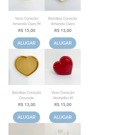
Vaso Coração
Bandeja Coração
Amarelo Claro M
Amarelo Claro
Preço
Preço
R$ 15,00
R$ 13,00
ALUGAR
ALUGAR
Bandeja Coração
Vaso Coração
Dourada
Vermelho M
Preço
Preço
R$ 13,00
R$ 15,00
ALUGAR
ALUGAR