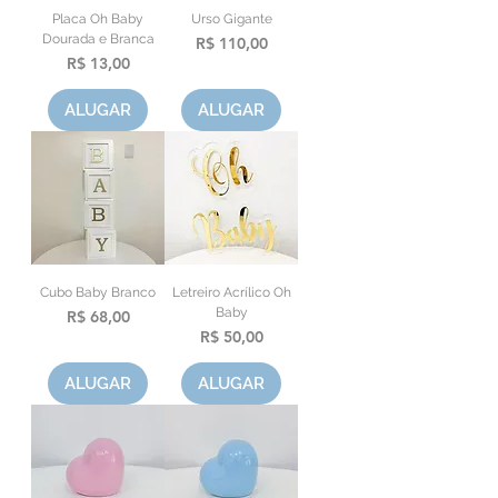
Placa Oh Baby
Urso Gigante
Dourada e Branca
Preço
R$ 110,00
Preço
R$ 13,00
ALUGAR
ALUGAR
Cubo Baby Branco
Letreiro Acrílico Oh
Baby
Preço
R$ 68,00
Preço
R$ 50,00
ALUGAR
ALUGAR