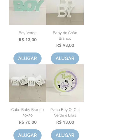
Boy Verde
Baby de Chão
Branco
Preço
R$ 13,00
Preço
R$ 98,00
ALUGAR
ALUGAR
Cubo Baby Branco
Placa Boy Or Girl
30x30
Verde e Lilás
Preço
Preço
R$ 76,00
R$ 13,00
ALUGAR
ALUGAR