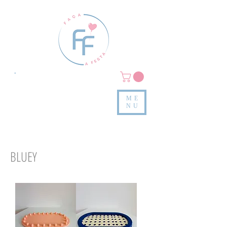
Clique em
MENU/PRODUTOS
e confira nossas peças
ME
e valores
NU
BLUEY