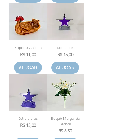
Suporte Galinha
Estrela Roxa
Preço
Preço
R$ 11,00
R$ 15,00
ALUGAR
ALUGAR
Estrela Lilás
Buquê Margarida
Branca
Preço
R$ 15,00
Preço
R$ 8,50