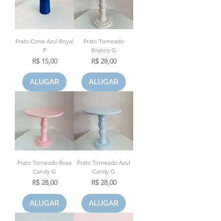
Prato Cone Azul Royal
Prato Torneado
P
Branco G
Preço
Preço
R$ 15,00
R$ 28,00
ALUGAR
ALUGAR
Prato Torneado Rosa
Prato Torneado Azul
Candy G
Candy G
Preço
Preço
R$ 28,00
R$ 28,00
ALUGAR
ALUGAR