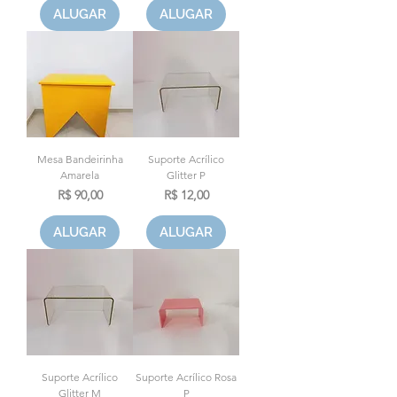
ALUGAR
ALUGAR
Mesa Bandeirinha
Suporte Acrílico
Amarela
Glitter P
Preço
Preço
R$ 90,00
R$ 12,00
ALUGAR
ALUGAR
Suporte Acrílico
Suporte Acrílico Rosa
Glitter M
P